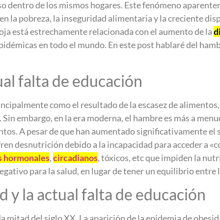
uso dentro de los mismos hogares. Este fenómeno aparentem
en la pobreza, la inseguridad alimentaria y la creciente di
doja está estrechamente relacionada con el aumento de la
d
démicas en todo el mundo. En este post hablaré del hambre
ual falta de educación
incipalmente como el resultado de la escasez de alimentos,
d. Sin embargo, en la era moderna, el hambre es más a menud
entos. A pesar de que han aumentado significativamente el
ren desnutrición debido a la incapacidad para acceder a «c
s hormonales
,
circadianos
, tóxicos, etc que impiden la nu
ativo para la salud, en lugar de tener un equilibrio entre 
d y la actual falta de educación
da mitad del siglo XX. La aparición de la epidemia de obes