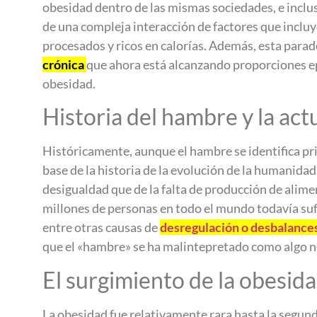
obesidad dentro de las mismas sociedades, e incl
de una compleja interacción de factores que incluy
procesados y ricos en calorías. Además, esta para
crónica
que ahora está alcanzando proporciones epi
obesidad.
Historia del hambre y la act
Históricamente, aunque el hambre se identifica pr
base de la historia de la evolución de la humanida
desigualdad que de la falta de producción de alim
millones de personas en todo el mundo todavía suf
entre otras causas de
desregulación o desbalance
que el «hambre» se ha malintepretado como algo neg
El surgimiento de la obesida
La obesidad fue relativamente rara hasta la segun