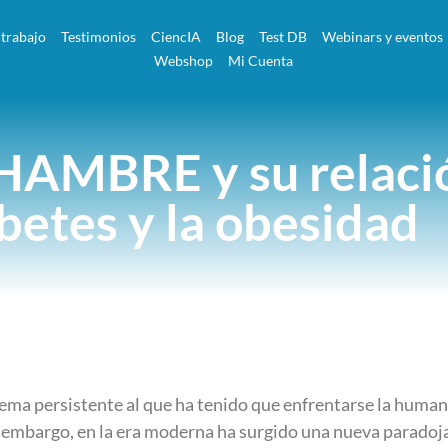
 trabajo
Testimonios
CiencIA
Blog
Test DB
Webinars y eventos
Webshop
Mi Cuenta
 HAMBRE y su relació
betes y la obesidad
oblema persistente al que ha tenido que enfrentarse la hu
bargo, en la era moderna ha surgido una nueva paradoja: 