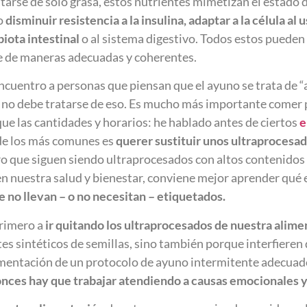
tratarse de sólo grasa, estos nutrientes mimetizan el estado
o
disminuir resistencia a la insulina,
adaptar a la célula al
biota
intestinal
o al sistema digestivo. Todos estos pueden 
ce de maneras adecuadas y coherentes.
ncuentro a personas que piensan que el ayuno se trata de 
, no debe tratarse de eso. Es mucho más importante comer 
ue las cantidades y horarios: he hablado antes de ciertos
e
de los más comunes es
querer sustituir unos ultraprocesad
 que siguen siendo ultraprocesados con altos contenidos 
 nuestra salud y bienestar, conviene mejor aprender qué 
ue no llevan – o no necesitan – etiquetados.
primero a
ir quitando los ultraprocesados de nuestra alim
ites sintéticos de semillas, sino también porque interfier
ementación de un protocolo de ayuno intermitente adecuad
nces hay que trabajar atendiendo a causas emocionales y