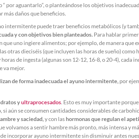
o “ por aguantarlo”, o planteándose los objetivos inadecua
ar más daños que beneficios.
no intermitente puede traer beneficios metabólicos (y tam
uada y con objetivos bien planteados.
Para hablar primer
s en que uno ingiere alimentos; por ejemplo, de manera que
 las otras dieciséis (que incluyen las horas de sueño) como
horas de ingesta (algunas son 12-12, 16-8, o 20-4), cada i
e va mejor.
lizan de forma inadecuada el ayuno intermitente,
por eje
idratos y
ultraprocesados
. Esto es muy importante porque
, si aún se consumen cantidades considerables de carbohi
hambre y saciedad,
y con las
hormonas que regulan el apet
que volvamos a sentir hambre más pronto, más intensa y má
ar de incorporar ayuno intermitente sin disminuir antes nu