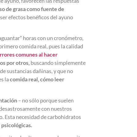
 de ayuno, favorecen las respuestas
 uso de grasa como fuente de
ser efectos benéficos del ayuno
“aguantar” horas con un cronómetro,
primero comida real, pues la calidad
rrores comunes al hacer
os por otros,
buscando simplemente
de sustancias dañinas, y que no
es la
comida real, cómo leer
entación
– no sólo porque suelen
en desastrosamente con nuestros
o. Esta necesidad de carbohidratos
 psicológicas.