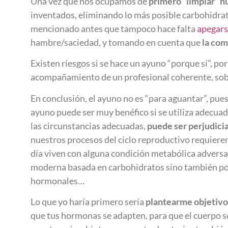
Una vez que nos ocupamos de
primero “limpiar” n
inventados, eliminando lo más posible carbohidrato
mencionado antes que tampoco hace falta
apegars
hambre/saciedad, y tomando en cuenta que
la com
Existen riesgos si se hace un ayuno “porque sí”, po
acompañamiento de un profesional coherente, so
En conclusión, el ayuno no es “para aguantar”, pues
ayuno puede ser muy benéfico si se utiliza adecua
las circunstancias adecuadas,
puede ser perjudici
nuestros procesos del ciclo reproductivo requieren
día viven con alguna condición metabólica adversa
moderna basada en carbohidratos sino también por 
hormonales…
Lo que yo haría primero sería
plantearme objetivos
que tus hormonas se adapten, para que el cuerpo se