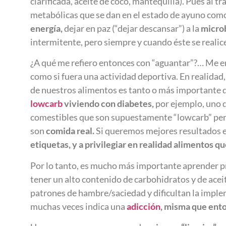
clarificada, aceite de coco, mantequilla). Pues al 
metabólicas que se dan en el estado de ayuno com
energía,
dejar en paz (“dejar descansar”) a la
micro
intermitente, pero siempre y cuando éste se reali
¿A qué me refiero entonces con “aguantar”?… Me e
como si fuera una actividad deportiva. En realidad
de nuestros alimentos es tanto o más importante q
lowcarb
viviendo con diabetes,
por ejemplo, uno 
comestibles que son supuestamente “lowcarb” pero
son
comida real.
Si queremos mejores resultados en
etiquetas, y a privilegiar en realidad alimentos q
Por lo tanto, es mucho más importante aprender 
tener un alto contenido de carbohidratos y de ace
patrones de hambre/saciedad y dificultan la impl
muchas veces indica una
adicción
, misma que ento