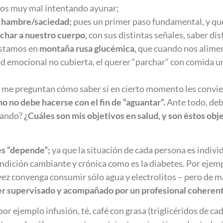
mos muy mal intentando ayunar;
a hambre/saciedad;
pues un primer paso fundamental, y qu
char a nuestro cuerpo,
con sus distintas señales, saber di
estamos en
montaña rusa glucémica,
que cuando nos alim
d emocional no cubierta, el querer “parchar” con comida un
 me preguntan cómo saber si en cierto momento les convie
no no debe hacerse con el fin de “aguantar”.
Ante todo, de
unando?
¿Cuáles son mis objetivos en salud, y son éstos obj
es “depende”;
ya que la situación de cada persona es indivi
dición cambiante y crónica como es la diabetes. Por ejempl
l vez convenga consumir sólo agua y electrolitos – pero de
er supervisado y acompañado por un profesional coherent
 ejemplo infusión, té, café con grasa (triglicéridos de ca