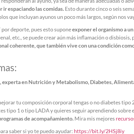
 responderán al ayuno, ya sea de maneras adecuadas o adve
 ir espaciando las comidas.
Esto durante cinco o seis sem
olos que incluyan ayunos un poco más largos, según nos vay
” por deporte, pues esto supone
exponer el organismo a un 
nal, etc., se puede crear aún más inflamación o disbiosis
nal coherente, que también vive con una condición como
mas:
, experta en Nutrición y Metabolismo, Diabetes, Aliment
 mejorar tu composición corporal tengas o no diabetes tipo 2
es tipo 1 o tipo LADA y quieres seguir aprendiendo sobre e
programas de acompañamiento.
Mira mis mejores
recurs
ra saber si yo te puedo ayudar:
https://bit.ly/2HSj8iy