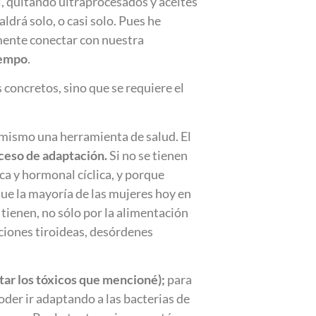
 quitando ultraprocesados y aceites
drá solo, o casi solo. Pues he
mente conectar con nuestra
iempo
.
 concretos, sino que se requiere el
í mismo una herramienta de salud. El
ceso de adaptación.
Si no se tienen
ca y hormonal cíclica, y porque
que la mayoría de las mujeres hoy en
 tienen, no sólo por la alimentación
ciones tiroideas, desórdenes
tar los tóxicos que mencioné);
para
der ir adaptando a las bacterias de