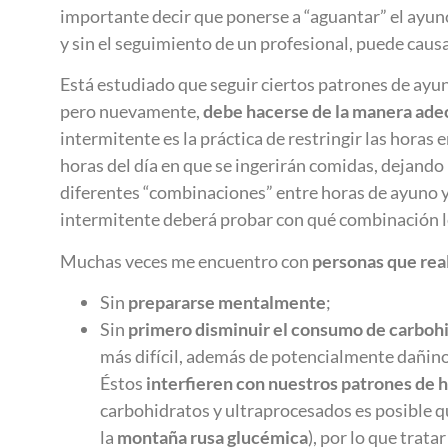
importante decir que ponerse a “aguantar” el ayun
y sin el seguimiento de un profesional, puede caus
Está estudiado que seguir ciertos patrones de ayu
pero nuevamente,
debe hacerse de la manera adec
intermitente es la práctica de restringir las hora
horas del día en que se ingerirán comidas, dejando
diferentes “combinaciones” entre horas de ayuno y 
intermitente deberá probar con qué combinación l
Muchas veces me encuentro con
personas que rea
Sin
prepararse mentalmente
;
Sin
primero disminuir el consumo de carboh
más difícil, además de potencialmente dañino
Éstos
interfieren con nuestros patrones de 
carbohidratos y ultraprocesados es posible 
la
montaña rusa glucémica
), por lo que trat