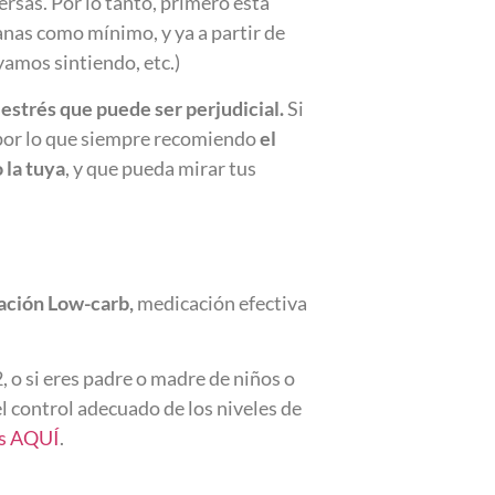
rsas. Por lo tanto, primero está
anas como mínimo, y ya a partir de
amos sintiendo, etc.)
estrés que puede ser perjudicial.
Si
, por lo que siempre recomiendo
el
 la tuya
, y que pueda mirar tus
ación Low-carb,
medicación efectiva
, o si eres padre o madre de niños o
l control adecuado de los niveles de
os AQUÍ
.