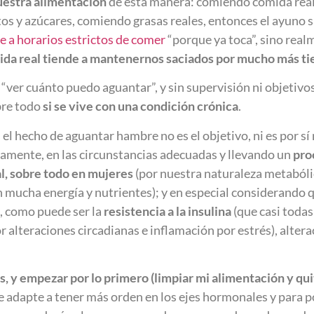
uestra alimentación
de esta manera: comiendo comida real,
s y azúcares, comiendo grasas reales, entonces el ayuno sal
e a horarios estrictos de comer
“porque ya toca”, sino real
ida real tiende a mantenernos saciados por mucho más t
r “ver cuánto puedo aguantar”, y sin supervisión ni objetivos
bre todo
si se vive con una condición crónica
.
 el hecho de aguantar hambre no es el objetivo, ni es por s
damente, en las circunstancias adecuadas y llevando un
pro
al, sobre todo en mujeres
(por nuestra naturaleza metabóli
 mucha energía y nutrientes); y en especial considerando 
, como puede ser la
resistencia a la insulina
(que casi todas
alteraciones circadianas e inflamación por estrés), altera
, y empezar por lo primero (limpiar mi alimentación y qui
 adapte a tener más orden en los ejes hormonales y para po