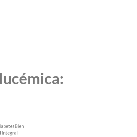
glucémica:
DiabetesBien
 integral