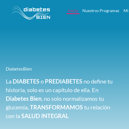
Inicio
Nuestros Programas
Mi
DiabetesBien
La
DIABETES
o
PREDIABETES
no define tu
historia, solo es un capítulo de ella. En
Diabetes Bien
, no solo normalizamos tu
glucemia,
TRANSFORMAMOS
tu relación
con la
SALUD
INTEGRAL