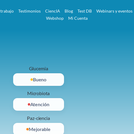
 trabajo
Testimonios
CiencIA
Blog
Test DB
Webinars y eventos
Webshop
Mi Cuenta
Glucemia
Bueno
Microbiota
Excelente
Paz-ciencia
Excelente