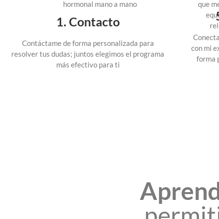
hormonal mano a mano
que me
equi
1. Contacto
re
Conecta
Contáctame de forma personalizada para
con mi e
resolver tus dudas; juntos elegimos el programa
forma 
más efectivo para ti
Aprend
permit