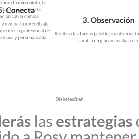
joran tu microbiota, tu
5. Conecta
librio emocional y tu
lación con la comida
3. Observación
 y evalúa tu aprendizaje
xperiencia profesional de
Realizas las tareas prácticas y observa t
precisa y personalizada
cambio en glucemias día a día
DiabetesBien
erás
las
estrategias
ido a Rosy mantener 