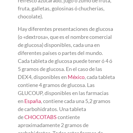
refresco azucarado, jugo ó zumo de fruta,
fruta, galletas, golosinas ó chucherías,
chocolate).
Hay diferentes presentaciones de glucosa
(o «dextrosa», que es el nombre comercial
de glucosa) disponibles, cada una en
diferentes países o partes del mundo.
Cada tableta de glucosa puede tener ó 4 ó
5 gramos de glucosa. En el caso de las
DEX4, disponibles en
México
, cada tableta
contiene 4 gramos de glucosa. Las
GLUCOUP, disponibles en las farmacias
en
España
, contiene cada una 5,2 gramos
de carbohidratos. Una tableta
de
CHOCOTABS
contiente
aproximadamente 2 gramos de
carbohidratos. Todas estas formas de