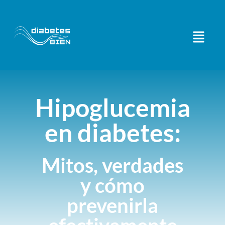
Hipoglucemia
en diabetes:
Mitos, verdades
y cómo
prevenirla