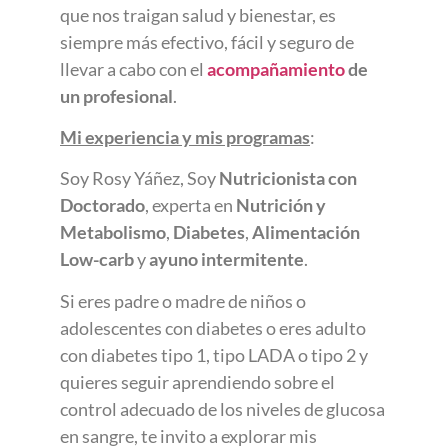
que nos traigan salud y bienestar, es
siempre más efectivo, fácil y seguro de
llevar a cabo con el
acompañamiento
de
un profesional
.
Mi experiencia y mis programas
:
Soy Rosy Yáñez, Soy
Nutricionista con
Doctorado
, experta en
Nutrición y
Metabolismo
,
Diabetes
,
Alimentación
Low-carb
y
ayuno intermitente
.
Si eres padre o madre de niños o
adolescentes con diabetes o eres adulto
con diabetes tipo 1, tipo LADA o tipo 2 y
quieres seguir aprendiendo sobre el
control adecuado de los niveles de glucosa
en sangre, te invito a explorar mis