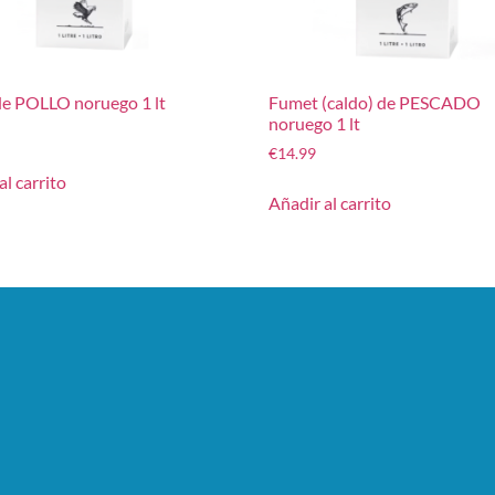
de POLLO noruego 1 lt
Fumet (caldo) de PESCADO
noruego 1 lt
€
14.99
al carrito
Añadir al carrito