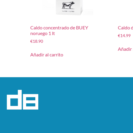
Caldo concentrado de BUEY
Caldo 
noruego 1 lt
€
14.99
€
18.90
Añadir 
Añadir al carrito