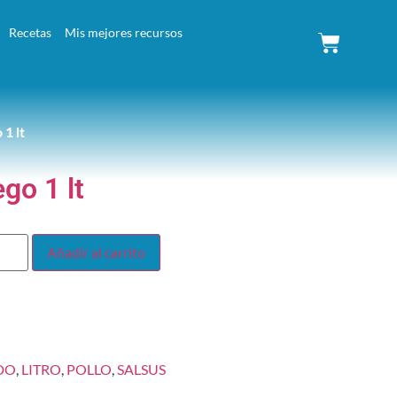
Recetas
Mis mejores recursos
1 lt
go 1 lt
Añadir al carrito
DO
,
LITRO
,
POLLO
,
SALSUS