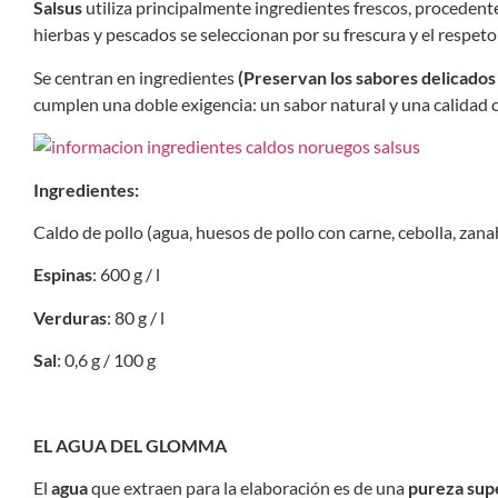
Salsus
utiliza principalmente ingredientes frescos, procedent
hierbas y pescados se seleccionan por su frescura y el respet
Se centran en ingredientes
(Preservan los sabores delicados 
cumplen una doble exigencia: un sabor natural y una calidad c
Ingredientes:
Caldo de pollo (agua, huesos de pollo con carne, cebolla, zanah
Espinas
: 600 g / l
Verduras
: 80 g / l
Sal
: 0,6 g / 100 g
EL AGUA DEL GLOMMA
El
agua
que extraen para la elaboración es de una
pureza sup