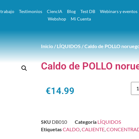
 trabajo
Testimonios
CiencIA
Blog
Test DB
Webinars y eventos
Webshop
Mi Cuenta
Inicio
/
LÍQUIDOS
/ Caldo de POLLO noruego 
Caldo de POLLO norue
€
14.99
SKU
DB010
Categoría
LÍQUIDOS
Etiquetas
CALDO
,
CALIENTE
,
CONCENTRA