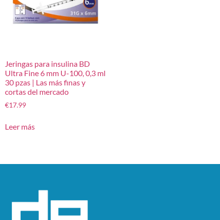
Jeringas para insulina BD
Ultra Fine 6 mm U-100, 0,3 ml
30 pzas | Las más finas y
cortas del mercado
€
17.99
Leer más