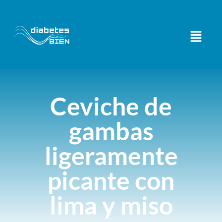
Ceviche de
gambas
ligeramente
picante con
lima y miso